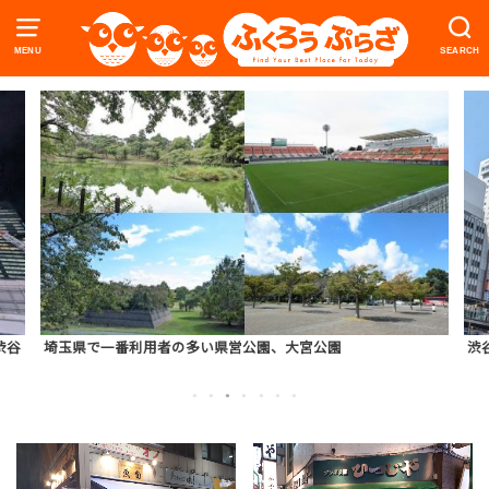
MENU
SEARCH
渋谷
埼玉県で一番利用者の多い県営公園、大宮公園
渋
1
2
3
4
5
6
7