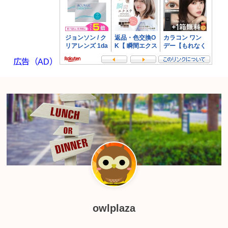
広告（AD）
owlplaza