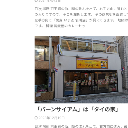
2024年4月2日
目次 場所 京王線の仙川駅の改札を出て、右手方向に進む
の入りますので、そこを左折します。 その商店街を直進し
左手方向に「蕎麦 いまゐ 仙川店」が見えてきます。 地図
です。 料理 蕎麦屋のカレーセッ…
「バーンサイアム」は「タイの家」
2023年12月19日
目次 場所 京王線の仙川駅の改札を出て、右方向に進み、