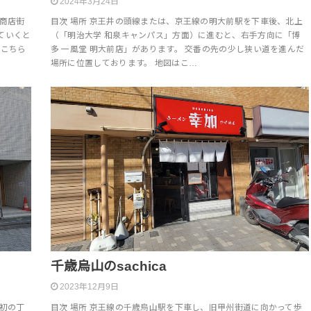
2024年3月24日
と商店街
目次 場所 京王井の頭線または、京王線の明大前駅を下車後、北上
ていくと
（「明治大学 和泉キャンパス」方面）に進むと、右手方向に「博
はこちら
多 一風堂 明大前店」があります。 交番の先の少し狭い道を進んだ
場所に位置しております。 地図はこ…
千歳烏山のsachica
2023年12月9日
最初の丁
目次 場所 京王線の千歳烏山駅を下車し、旧甲州街道に向かって歩