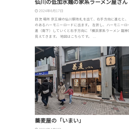
仙川の低加水麺の家系ラーメン屋さん
2024年6月17日
目次 場所 京王線の仙川駅改札を出て、右手方向に進むと
のあるハーモニーロードに出ます。 左折し、ハーモニーロ
進（南下）していくと右手方向に「横浜家系ラーメン 龍神
見えてきます。 地図はこちらです。 …
蕎麦屋の「いまい」