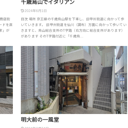
千歳烏山でイタリアン
2024年6月1日
、商店街
目次 場所 京王線の千歳烏山駅を下車し、旧甲州街道に向かって歩
ードを直
いていきます。 旧甲州街道を仙川（調布）方面に向かって歩いてい
家」が
きますと、烏山総合支所のT字路（右方向に総合支所があります）
があります そのT字路付近に「千歳烏…
明大前の一風堂