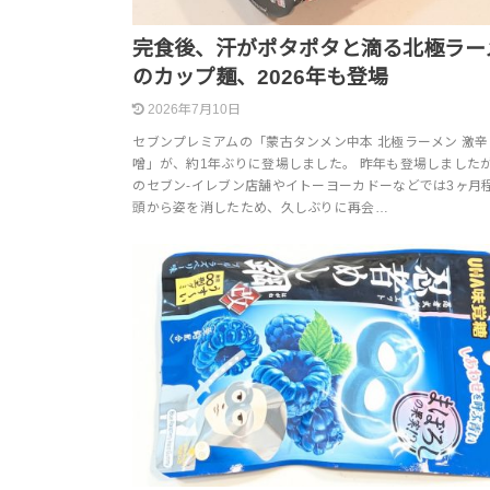
完食後、汗がポタポタと滴る北極ラー
のカップ麺、2026年も登場
2026年7月10日
セブンプレミアムの「蒙古タンメン中本 北極ラーメン 激辛
噌」が、約1年ぶりに登場しました。 昨年も登場しました
のセブン-イレブン店舗やイトーヨーカドーなどでは3ヶ月
頭から姿を消したため、久しぶりに再会…