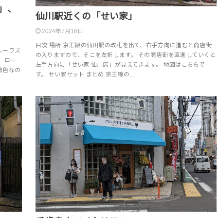
」、
仙川駅近くの「せい家」
2024年7月16日
目次 場所 京王線の仙川駅の改札を出て、右手方向に進むと商店街
ルーラズ
の入りますので、そこを左折します。 その商店街を直進していくと
 ロー
左手方向に「せい家 仙川店」が見えてきます。 地図はこちらで
青色なの
す。 せい家セット まとめ 京王線の…