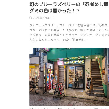
幻のブルーラズベリーの「忍者めし鋼
グミの色は黒かった！？
2026年6月30日
りんご、ラズベリー、ブルーベリーを組み合わせ、幻のブ
ベリーの味わいを再現した「忍者めし鋼」が登場しました。
ソンカラーの青を基調としたパッケージですが、グミまで
か気になるところです。 目次 「忍者めし…