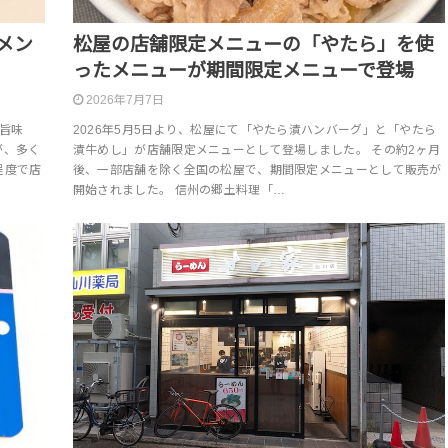
メン
松屋の店舗限定メニューの「やたら」を使
ったメニューが期間限定メニューで登場
2026年7月7日
旨味
2026年5月5日より、松屋にて「やたら漬ハンバーグ」と「やたら
が、多く
漬牛めし」が店舗限定メニューとして登場しました。 その約2ヶ月
程度で店
後、一部店舗を除く全国の松屋で、期間限定メニューとして販売が
開始されました。 信州の郷土料理「…