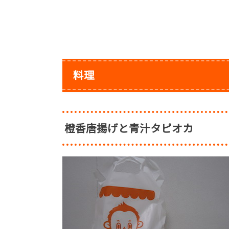
料理
橙香唐揚げと青汁タピオカ