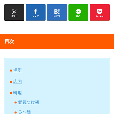
ポスト
シェア
はてブ
送る
Pocket
目次
場所
店内
料理
武蔵つけ麺
ら～麺