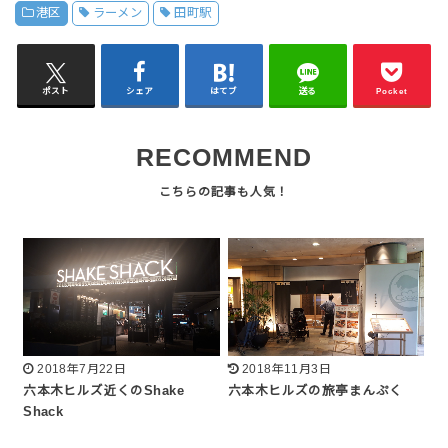
港区
ラーメン
田町駅
ポスト
シェア
はてブ
送る
Pocket
RECOMMEND
2018年7月22日
2018年11月3日
六本木ヒルズ近くのShake
六本木ヒルズの旅亭まんぷく
Shack