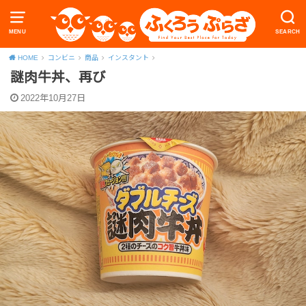
MENU
SEARCH
HOME
コンビニ
商品
インスタント
謎肉牛丼、再び
2022年10月27日