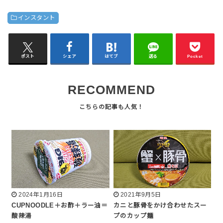
インスタント
ポスト
シェア
はてブ
送る
Pocket
RECOMMEND
2024年1月16日
2021年9月5日
CUPNOODLE＋お酢＋ラー油＝
カニと豚骨をかけ合わせたスー
酸辣湯
プのカップ麺