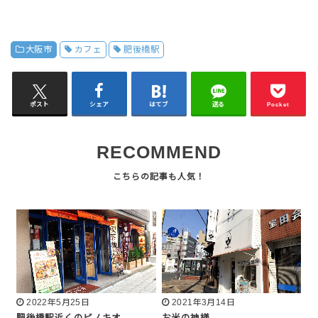
大阪市
カフェ
肥後橋駅
ポスト
シェア
はてブ
送る
Pocket
RECOMMEND
2022年5月25日
2021年3月14日
肥後橋駅近くのピノキオ
お米の神様