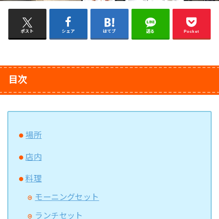
ポスト
シェア
はてブ
送る
Pocket
目次
場所
店内
料理
モーニングセット
ランチセット