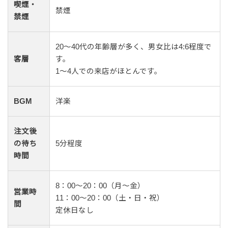
喫煙・
禁煙
禁煙
20〜40代の年齢層が多く、男女比は4:6程度で
客層
す。
1〜4人での来店がほとんです。
BGM
洋楽
注文後
の待ち
5分程度
時間
8：00～20：00（月～金）
営業時
11：00～20：00（土・日・祝）
間
定休日なし