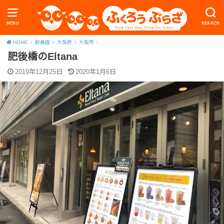
MENU
SEARCH
HOME
飲食店
大阪府
大阪市
肥後橋のEltana
2019年12月25日
2020年1月6日