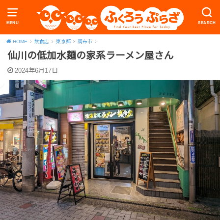
MENU
SEARCH
HOME
飲食店
東京都
調布市
仙川の低加水麺の家系ラーメン屋さん
2024年6月17日