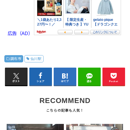
広告（AD）
調布市
仙川駅
ポスト
シェア
はてブ
送る
Pocket
RECOMMEND