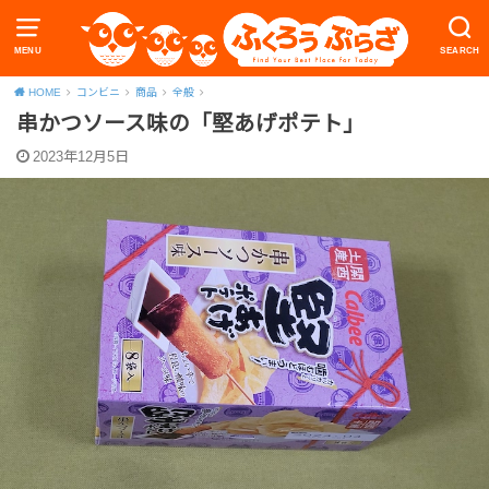
MENU
SEARCH
HOME
コンビニ
商品
全般
串かつソース味の「堅あげポテト」
2023年12月5日