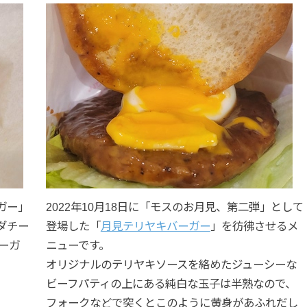
ガー」
2022年10月18日に「モスのお月見、第二弾」として
ダチー
登場した「
月見テリヤキバーガー
」を彷彿させるメ
ーガ
ニューです。
オリジナルのテリヤキソースを絡めたジューシーな
ビーフパティの上にある純白な玉子は半熟なので、
フォークなどで突くとこのように黄身があふれだし