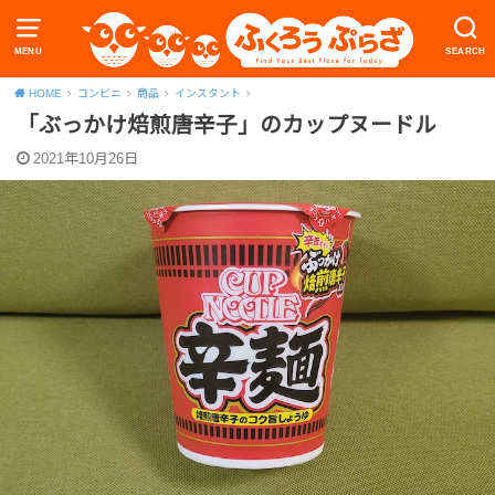
MENU
SEARCH
HOME
コンビニ
商品
インスタント
「ぶっかけ焙煎唐辛子」のカップヌードル
2021年10月26日