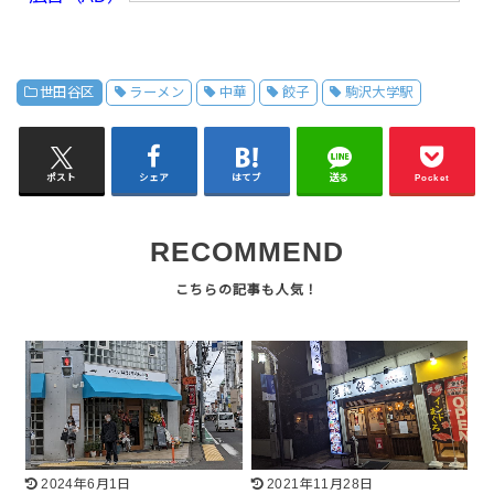
世田谷区
ラーメン
中華
餃子
駒沢大学駅
ポスト
シェア
はてブ
送る
Pocket
RECOMMEND
2024年6月1日
2021年11月28日