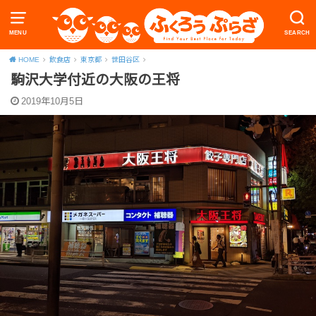
MENU
SEARCH
HOME
飲食店
東京都
世田谷区
駒沢大学付近の大阪の王将
2019年10月5日