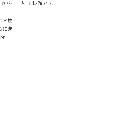
口から
入口は2階です。
の交差
らに進
en