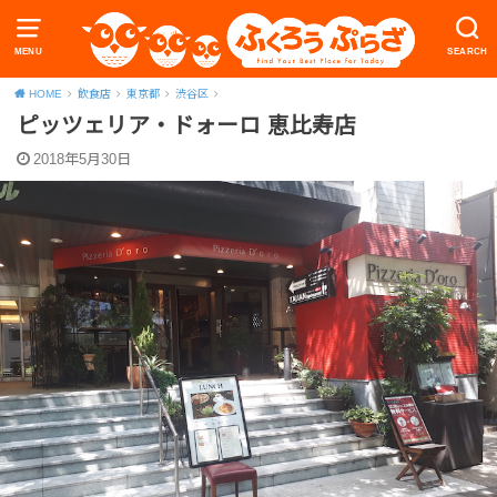
MENU
SEARCH
HOME
飲食店
東京都
渋谷区
ピッツェリア・ドォーロ 恵比寿店
2018年5月30日