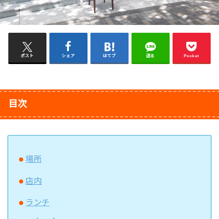
ポスト
シェア
はてブ
送る
Pocket
目次
場所
店内
ランチ