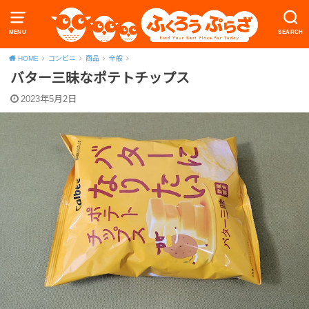
MENU
SEARCH
HOME
コンビニ
商品
全般
バター三昧なポテトチップス
2023年5月2日