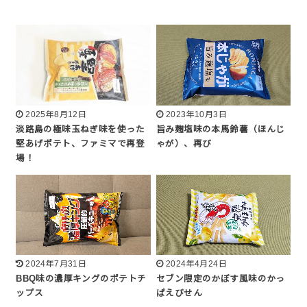
2025年8月12日
2023年10月3日
淡路島の極味玉ねぎ味を使った
旨み麹塩味の本馬鈴薯（ほんじ
堅あげポテト、ファミマで再登
ゃが）、再び
場！
2024年7月31日
2024年4月24日
BBQ味の濃厚キングのポテトチ
セブン限定のかぼす風味のかっ
ップス
ぱえびせん