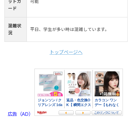
ットカ
可能
ード
混雜状
平日、学生が多い時は混雑しています。
況
トップページへ
広告（AD）