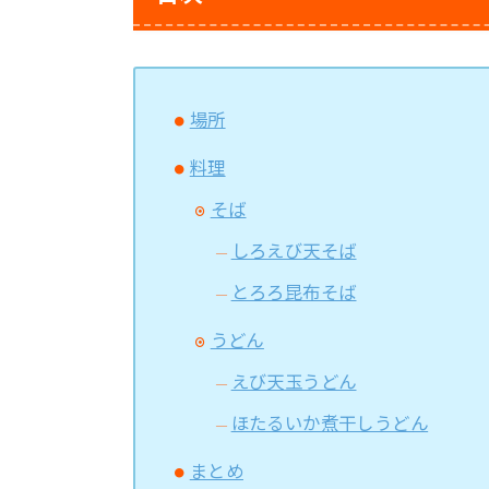
場所
料理
そば
しろえび天そば
とろろ昆布そば
うどん
えび天玉うどん
ほたるいか煮干しうどん
まとめ