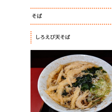
そば
しろえび天そば