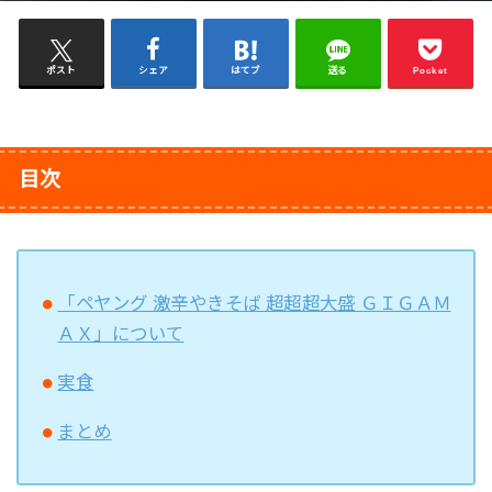
ポスト
シェア
はてブ
送る
Pocket
目次
「ペヤング 激辛やきそば 超超超大盛 ＧＩＧＡＭ
ＡＸ」について
実食
まとめ