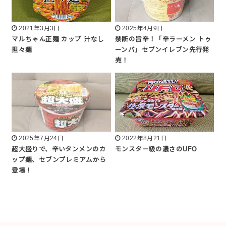
2021年3月3日
2025年4月9日
マルちゃん正麺 カップ 汁なし
禁断の旨辛！「辛ラーメン トゥ
担々麺
ーンバ」セブンイレブン先行発
売！
2025年7月24日
2022年8月21日
超大盛りで、辛いタンメンのカ
モンスター級の濃さのUFO
ップ麺、セブンプレミアムから
登場！