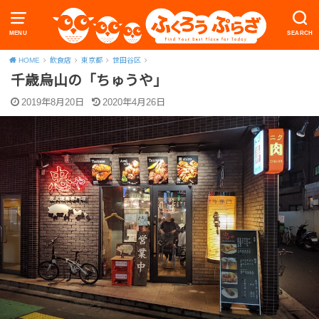
MENU
SEARCH
HOME
飲食店
東京都
世田谷区
千歳烏山の「ちゅうや」
2019年8月20日
2020年4月26日