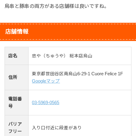
鳥串と豚串の両方がある店舗様は良いですね。
店舗情報
店名
忠や（ちゅうや） 総本店烏山
東京都世田谷区南烏山6-29-1 Cuore Felice 1F
住所
Googleマップ
電話番
03-5969-0565
号
バリア
入り口付近に段差があり
フリー