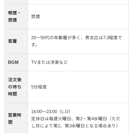
喫煙・
禁煙
禁煙
20〜50代の年齢層が多く、男女比は7:3程度で
客層
す。
BGM
TVまたは洋楽など
注文後
の待ち
5分程度
時間
16:00〜23:00（L.O）
営業時
定休日は毎週火曜日、第2・第4水曜日（ただ
間
し月により第1、第3水曜日となる場合あり）