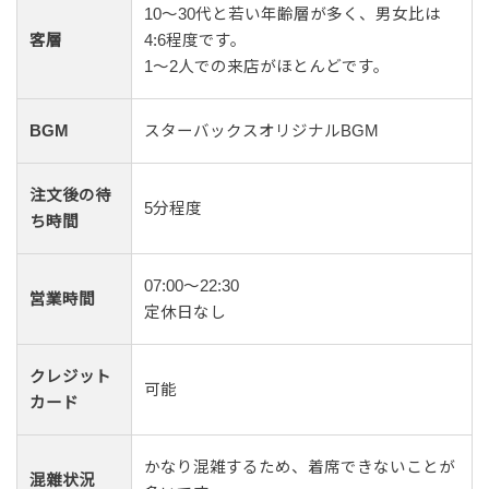
10〜30代と若い年齢層が多く、男女比は
客層
4:6程度です。
1〜2人での来店がほとんどです。
BGM
スターバックスオリジナルBGM
注文後の待
5分程度
ち時間
07:00～22:30
営業時間
定休日なし
クレジット
可能
カード
かなり混雑するため、着席できないことが
混雜状況