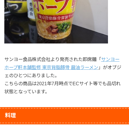
サンヨー食品株式会社より発売された即席麺「
サンヨー
ホープ軒本舗監修 東京背脂豚骨 醤油ラーメン
」がオブジ
ェのひとつにありました。
こちらの商品は2021年7月時点でECサイト等でも品切れ
状態となっています。
料理