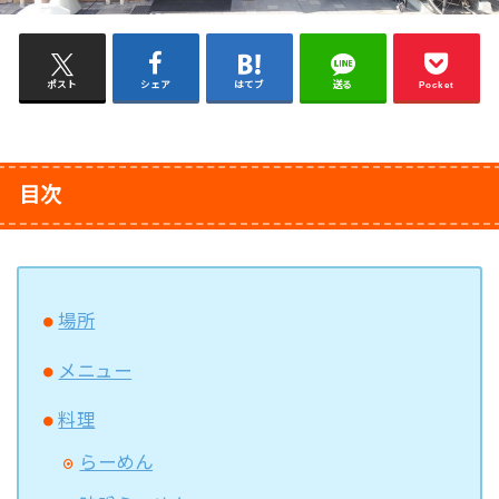
ポスト
シェア
はてブ
送る
Pocket
目次
場所
メニュー
料理
らーめん