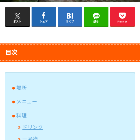
ポスト
シェア
はてブ
送る
Pocket
目次
場所
メニュー
料理
ドリンク
一品物