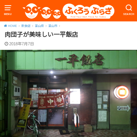
MENU
SEARCH
HOME
飲食店
富山県
富山市
肉団子が美味しい一平飯店
2018年7月7日