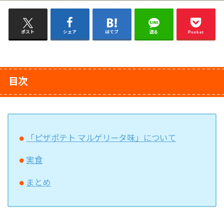
ポスト
シェア
はてブ
送る
Pocket
目次
「ピザポテト マルゲリータ味」について
実食
まとめ