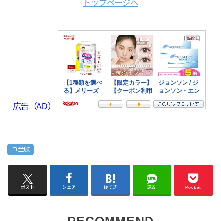
トップページへ
広告（AD）
全般
ポスト
シェア
はてブ
送る
Pocket
RECOMMEND