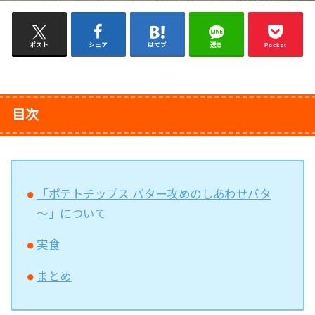
ポスト
シェア
はてブ
送る
Pocket
目次
「ポテトチップス バター攻めのしあわせバタ
～」について
実食
まとめ