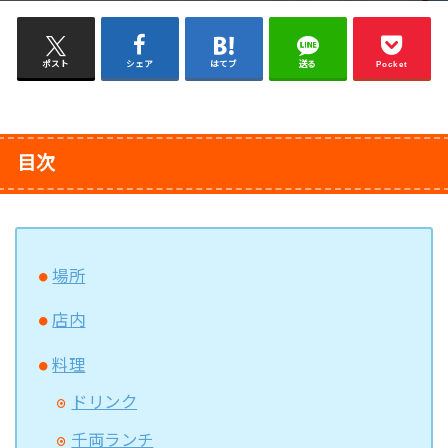
ポスト
シェア
はてブ
送る
Pocket
目次
場所
店内
料理
ドリンク
千両ランチ