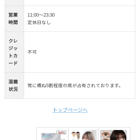
営業
11:00～23:30
時間
定休日なし
クレ
ジッ
不可
トカ
ード
混雜
常に概ね5割程度の席が占有されております。
状況
トップページへ