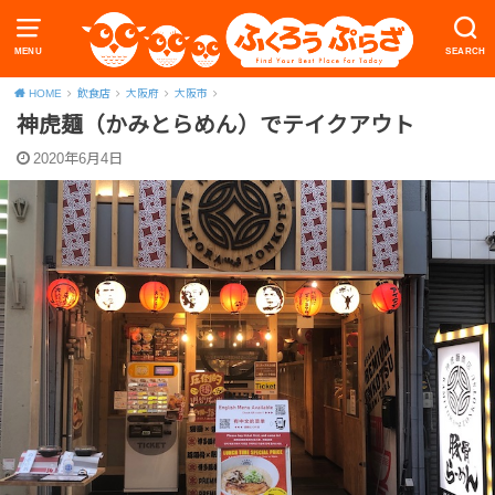
MENU
SEARCH
HOME
飲食店
大阪府
大阪市
神虎麺（かみとらめん）でテイクアウト
2020年6月4日