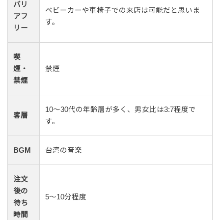
バリ
ベビーカーや車椅子での来店は可能だと思いま
アフ
す。
リー
喫
煙・
禁煙
禁煙
10〜30代の年齢層が多く、男女比は3:7程度で
客層
す。
BGM
台湾の音楽
注文
後の
5〜10分程度
待ち
時間