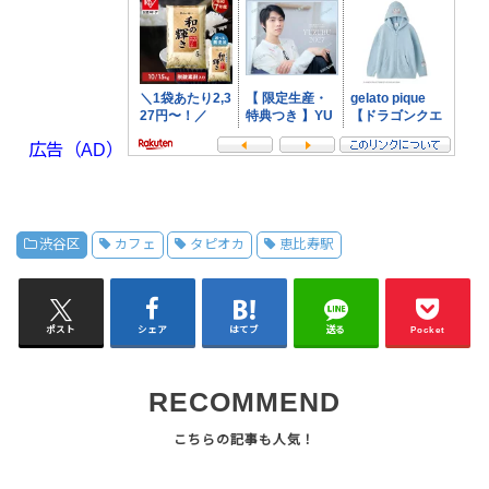
広告（AD）
渋谷区
カフェ
タピオカ
恵比寿駅
ポスト
シェア
はてブ
送る
Pocket
RECOMMEND