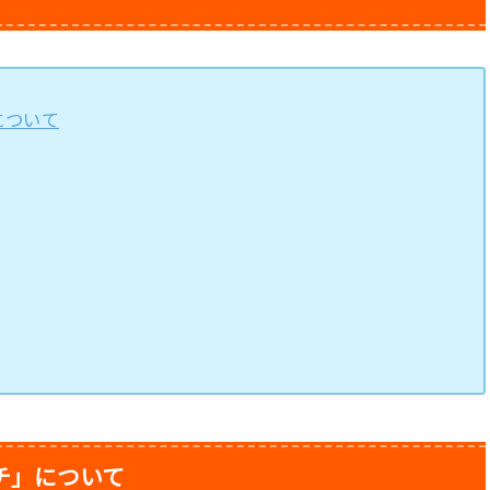
について
チ」について