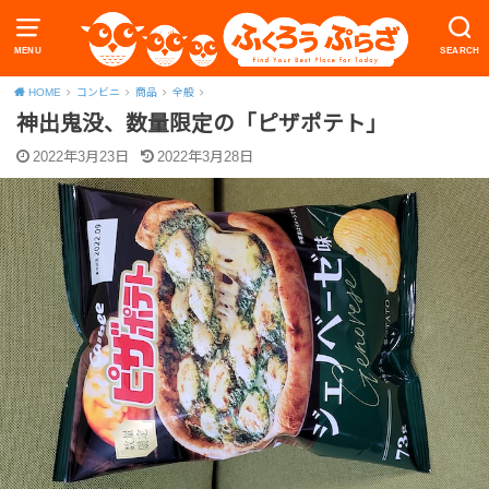
MENU
SEARCH
HOME
コンビニ
商品
全般
神出鬼没、数量限定の「ピザポテト」
2022年3月23日
2022年3月28日