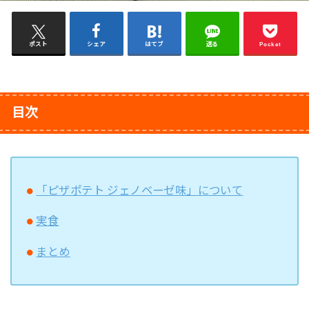
ポスト
シェア
はてブ
送る
Pocket
目次
「ピザポテト ジェノベーゼ味」について
実食
まとめ