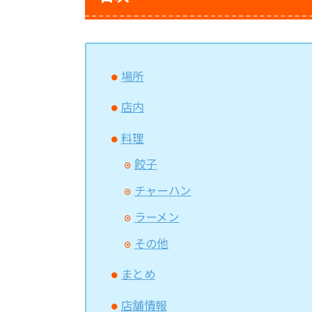
場所
店内
料理
餃子
チャーハン
ラーメン
その他
まとめ
店舗情報