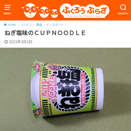
MENU
SEARCH
HOME
コンビニ
商品
インスタント
ねぎ塩味のＣＵＰＮＯＯＤＬＥ
2023年3月3日