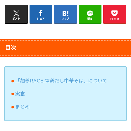
ポスト
シェア
はてブ
送る
Pocket
目次
「麺尊RAGE 軍鶏だし中華そば」について
実食
まとめ