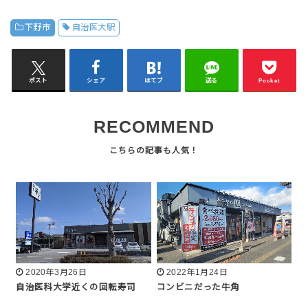
下野市
自治医大駅
ポスト
シェア
はてブ
送る
Pocket
RECOMMEND
2020年3月26日
2022年1月24日
自治医科大学近くの回転寿司
コンビニだった牛角