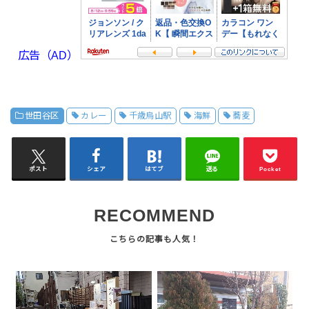
広告（AD）
世田谷区
カレー
千歳烏山駅
海鮮
蕎麦
ポスト
シェア
はてブ
送る
Pocket
RECOMMEND