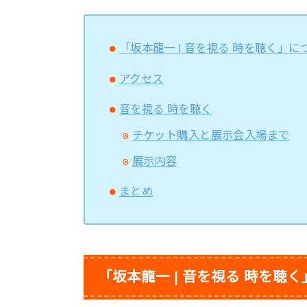
「坂本龍一 | 音を視る 時を聴く」に
アクセス
音を視る 時を聴く
チケット購入と展示会入場まで
展示内容
まとめ
「坂本龍一 | 音を視る 時を聴