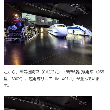
左から、蒸気機関車（C62形式）・新幹線試験電車（955
型、300X）、超電導リニア（MLX01-1）が並んでいま
す。