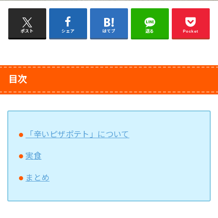
ポスト
シェア
はてブ
送る
Pocket
目次
「辛いピザポテト」について
実食
まとめ