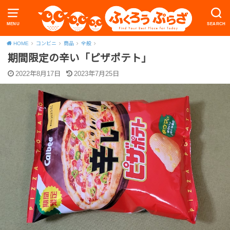
MENU
SEARCH
HOME
コンビニ
商品
全般
期間限定の辛い「ピザポテト」
2022年8月17日
2023年7月25日