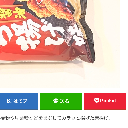
Pocket
はてブ
送る
小麦粉や片栗粉などをまぶしてカラッと揚げた唐揚げ。
。