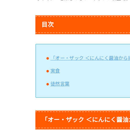
目次
「オー・ザック ＜にんにく醤油から
実食
徒然言葉
「オー・ザック ＜にんにく醤