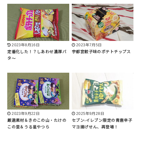
2023年8月16日
2023年7月5日
定番化した！？しあわせ濃厚バ
宇都宮餃子味のポテトチップス
タ〜
2023年9月22日
2025年9月28日
厳選素材＆きのこの山・たけの
セブン-イレブン限定の青唐辛子
この里＆うる星やつら
マヨ揚げせん、再登場！