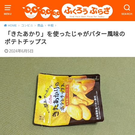
MENU
SEARCH
HOME
コンビニ
商品
全般
「きたあかり」を使ったじゃがバター風味の
ポテトチップス
2024年6月5日