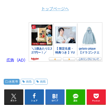
トップページへ
広告（AD）
氷見市
焼魚
焼鳥
ポスト
シェア
はてブ
送る
Pocket