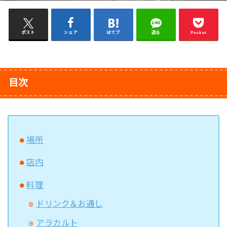
ポスト
シェア
はてブ
送る
Pocket
目次
場所
店内
料理
ドリンク＆お通し
アラカルト