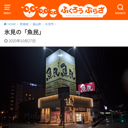
MENU
SEARCH
HOME
飲食店
富山県
氷見市
氷見の「魚民」
2020年10月27日